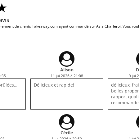
avis
iennent de clients Takeaway.com ayant commandé sur Asia Charleroi. Vous voule
Alison
D
0:35
11 jui 2026 à 21:08
9 jui 
 brûlées…
Délicieux et rapide!
délicieux, fr
belles propor
rapport qualit
recommande
Cécile
:08
1 jui 2026 à 20:59
1 jui 