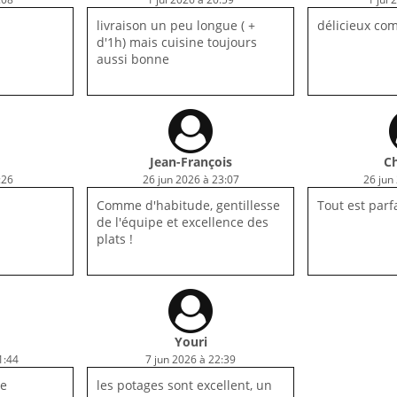
livraison un peu longue ( +
délicieux co
d'1h) mais cuisine toujours
aussi bonne
Jean-François
Ch
:26
26 jun 2026 à 23:07
26 jun
Comme d'habitude, gentillesse
Tout est parf
de l'équipe et excellence des
plats !
Youri
1:44
7 jun 2026 à 22:39
de
les potages sont excellent, un