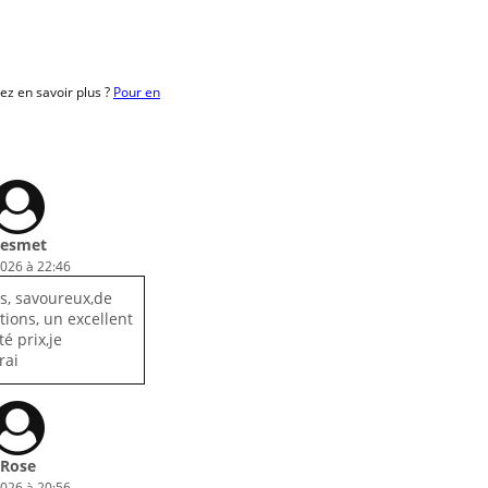
z en savoir plus ?
Pour en
esmet
2026 à 22:46
ais, savoureux,de
tions, un excellent
é prix,je
rai
Rose
2026 à 20:56